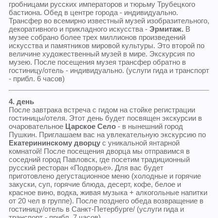
гробницами русских императоров и тюрьму Трубецкого
бастиона. Обед в центре города - индивидуально.
Трансфер во всемирно известный музей изобразительного,
декоративного и прикладного искусства -
Эрмитаж.
В
музее собрано более трех миллионов произведений
искусства и памятников мировой культуры. Это второй по
величине художественный музей в мире. Экскурсия по
музею. После посещения музея трансфер обратно в
гостиницу/отель - индивидуально. (услуги гида и транспорт
- прибл. 6 часов)
4. день
После завтрака встреча с гидом на стойке регистрации
гостиницы/отеля. Этот день будет посвящен экскурсии в
очаровательное
Царское Село
- в нынешний город
Пушкин. Приглашаем вас на увлекательную экскурсию по
Екатерининскому дворцу
с уникальной янтарной
комнатой! После посещения дворца мы отправимся в
соседний город Павловск, где посетим традиционный
русский ресторан «Подворье». Для вас будет
приготовлено дегустационное меню (холодные и горячие
закуски, суп, горячие блюда, десерт, кофе, белое и
красное вино, водка, живая музыка + алкогольные напитки
от 20 чел в группе). После позднего обеда возвращение в
гостиницу/отель в Санкт-Петербурге/ (услуги гида и
транспорт - прибл. 7 часов)