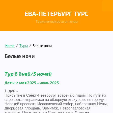
ЕВА-ПЕТЕРБУРГ ТУРС
Туристическое агентство
Home
/
Туры
/
Белые ночи
Белые ночи
Тур 6 дней/5 ночей
Даты: с мая 2025 – июль 2025
1. день
Прибытие в Санкт-Петербург, встреча с гидом. По пути из
аэропорта отправимся на обзорную экскурсию по городу -
Невский проспект, Исаакиевский собор, набережная Невы,
Дворцовая площадь, Эрмитаж, Петропавловская
крепость. Посетим храм Спас на крови.
Спас на