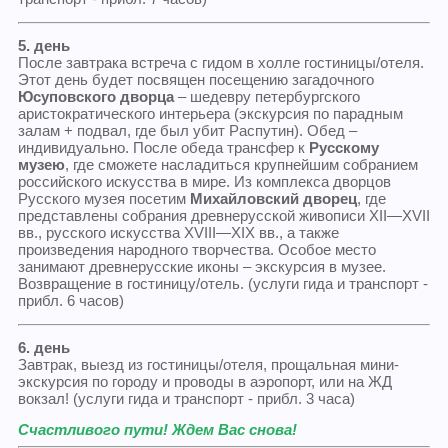
5. день
После завтрака встреча с гидом в холле гостиницы/отеля.
Этот день будет посвящен посещению загадочного
Юсуповского дворца
– шедевру петербургского
аристократического интерьера (экскурсия по парадным
залам + подвал, ​​где был убит Распутин). Обед –
индивидуально. После обеда трансфер к
Русскому
музею
, где сможете насладиться крупнейшим собранием
российского искусства в мире. Из комплекса дворцов
Русского музея посетим
Михайловский дворец
, где
представлены собрания древнерусской живописи XII—XVII
вв., русского искусства XVIII—XIX вв., а также
произведения народного творчества. Особое место
занимают древнерусские иконы – экскурсия в музее.
Возвращение в гостиницу/отель. (услуги гида и транспорт -
прибл. 6 часов)
6. день
Завтрак, выезд из гостиницы/отеля, прощальная мини-
экскурсия по городу и проводы в аэропорт, или на ЖД
вокзал! (услуги гида и транспорт - прибл. 3 часа)
Счастливого пути! Ждем Вас снова!