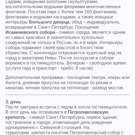
садами, изящными золотыми скульптурами,
восхитительными водными феериями многочисленных
фонтанов. Посетим парк с более чем 160 фонтанами,
фонтанами и водными каскадами, а также изящные
интерьеры
Большого дворца
, обед – индивидуально,
возвращение в Санкт-Петербург. Посещение
Исаакиевского собора
- символ города, является одним
из самых красивых и значительных купольных
сооружений не только в России, но и в мире.
Интерьеры
собора поражают своей красотой и богатством
убранства. С колоннады открывается чудесный вид на
город и акваторию Невы. После экскурсии в соборе
вернемся в гостиницу/отель. Вечером – свободное время.
(услуги гида и транспорт - прибл. 8 часов)
Дополнительная программа - посещение театра, оперы или
балета, дневная прогулка на теплоходе по рекам и
каналам, ночная прогулка на теплоходе - развод мостов.
3. день
После завтрака встреча с гидом в холле гостиницы/отеля.
В этот день мы отправимся в
Петропавловскую
крепость
- символ Санкт-Петербурга, первое здание,
построенное в городе, отмечающее день рождения
одновременно с Северной столицей. На
территории крепости посетим Петропавловский собор с