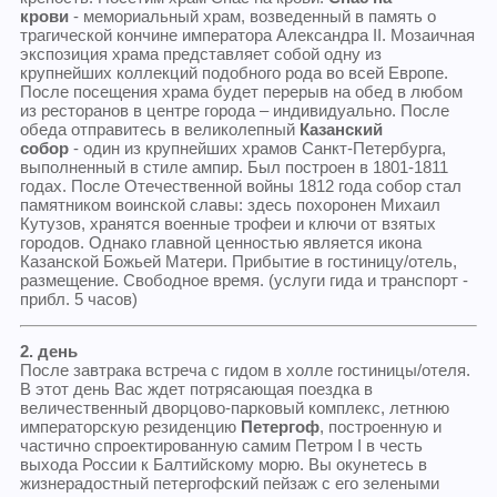
крови
- мемориальный храм, возведенный в память о
трагической кончине императора Александра II. Мозаичная
экспозиция храма представляет собой одну из
крупнейших коллекций подобного рода во всей Европе.
После посещения храма будет перерыв на обед в любом
из ресторанов в центре города – индивидуально. После
обеда отправитесь в великолепный
Казанский
собор
- один из крупнейших храмов Санкт-Петербурга,
выполненный в стиле ампир. Был построен в 1801-1811
годах. После Отечественной войны 1812 года собор стал
памятником воинской славы: здесь похоронен Михаил
Кутузов, хранятся военные трофеи и ключи от взятых
городов. Однако главной ценностью является икона
Казанской Божьей Матери. Прибытие в гостиницу/отель,
размещение. Свободное время. (услуги гида и транспорт -
прибл. 5 часов)
2. день
После завтрака встреча с гидом в холле гостиницы/отеля.
В этот день Вас ждет потрясающая поездка в
величественный дворцово-парковый комплекс, летнюю
императорскую резиденцию
Петергоф
, построенную и
частично спроектированную самим Петром I в честь
выхода России к Балтийскому морю. Вы окунетесь в
жизнерадостный петергофский пейзаж с его зелеными